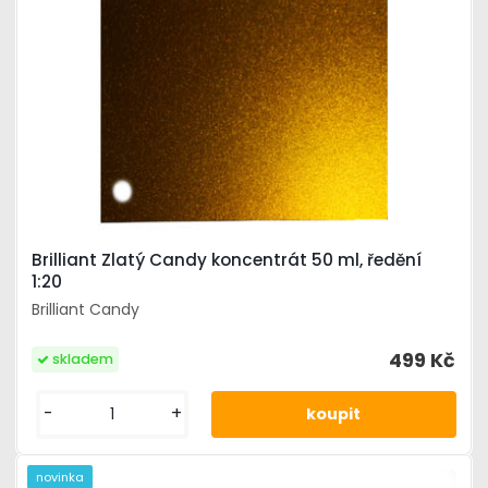
Brilliant Zlatý Candy koncentrát 50 ml, ředění
1:20
Brilliant Candy
499 Kč
skladem
-
+
novinka