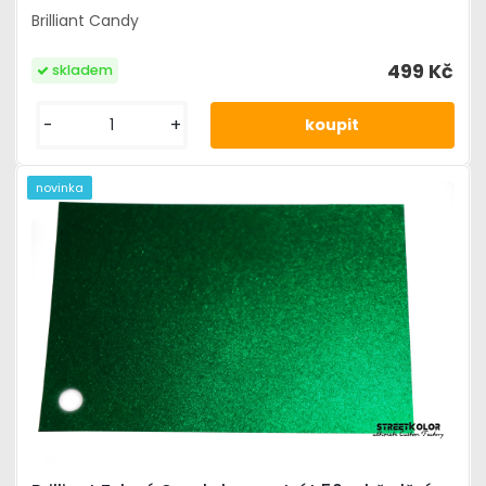
Brilliant Candy
499 Kč
skladem
-
+
novinka