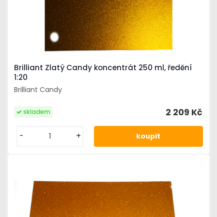
Brilliant Zlatý Candy koncentrát 250 ml, ředění
1:20
Brilliant Candy
2 209 Kč
skladem
-
+