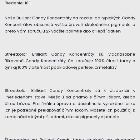
Riedenie: 10:1
Naše Brilliant Candy Koncentráty na rozdiel od typických Candy
Koncentrátov obsahujú vyššiu úroveň skutočného pigmentu a
preto Vám zaručujú 2x väčšie pokrytie ako aj lepší odtieň.
Streetkolor Brilliant Candy Koncentráty sú viacnásobne
filtrované Candy Koncentráty, čo zaručuje 100% čírosť farby a
tým aj 100% viditeľnosť podkladovej perlete, či metalízy.
Streetkolor Brilliant Candy Koncentráty sú k dispozícii v
neriedenom stave. Miešajú sa priamo s čírym lakom, alebo
čírou bázou. Pre finálnu úpravu a dosiahnutie vysokého lesku
ich je potrebné prelakovať čírym lakom. Môžete ich použiť aj k
kombinácii s inými prísadami, ako sú pigmenty a perlete.
Štandardne sa Brilliant Candy farby striekajú na strieborný