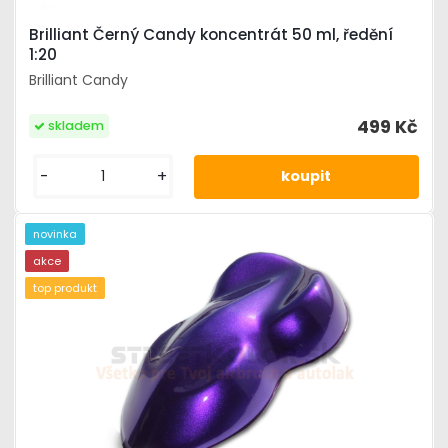
Brilliant Černý Candy koncentrát 50 ml, ředění
1:20
Brilliant Candy
499 Kč
skladem
-
+
novinka
akce
top produkt