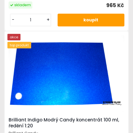
965 Kč
skladem
-
+
akce
top produkt
Brilliant Indigo Modrý Candy koncentrát 100 ml,
ředění 1:20