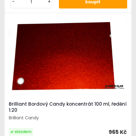
-
+
Brilliant Bordový Candy koncentrát 100 ml, ředění
1:20
Brilliant Candy
965 Kč
skladem