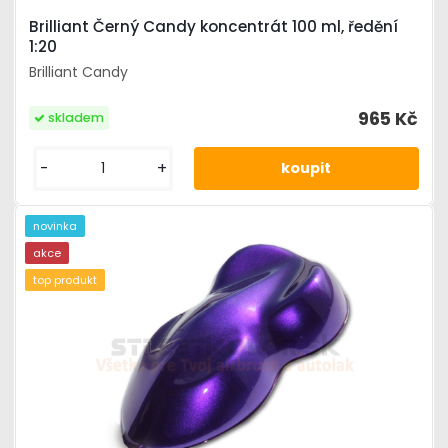
Brilliant Černý Candy koncentrát 100 ml, ředění
1:20
Brilliant Candy
965 Kč
skladem
-
+
novinka
akce
top produkt