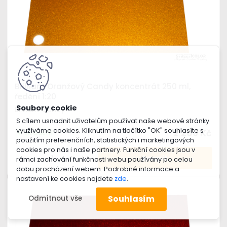
Brilliant Oranžový Candy koncentrát 250 ml,
ředění 1:20
Brilliant Candy
S cílem usnadnit uživatelům používat naše webové stránky
využíváme cookies. Kliknutím na tlačítko "OK" souhlasíte s
2 209 Kč
skladem
použitím preferenčních, statistických i marketingových
cookies pro nás i naše partnery. Funkční cookies jsou v
-
+
rámci zachování funkčnosti webu používány po celou
dobu procházení webem. Podrobné informace a
nastavení ke cookies najdete
zde
.
Souhlasím
Odmítnout vše