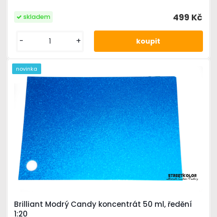
499 Kč
skladem
-
+
novinka
Brilliant Modrý Candy koncentrát 50 ml, ředění
1:20