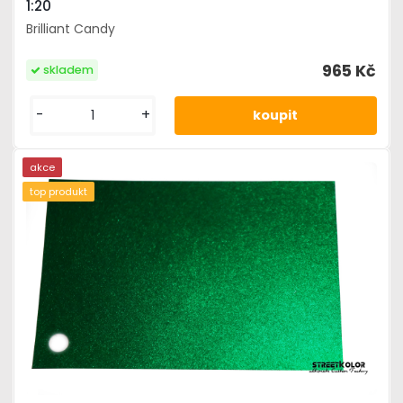
1:20
Brilliant Candy
965 Kč
skladem
-
+
akce
top produkt