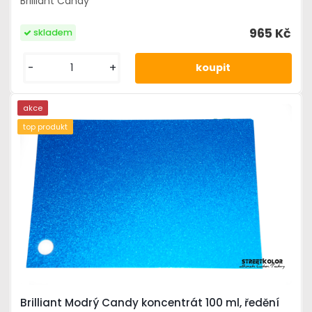
Brilliant Candy
965 Kč
skladem
-
+
akce
top produkt
Brilliant Modrý Candy koncentrát 100 ml, ředění