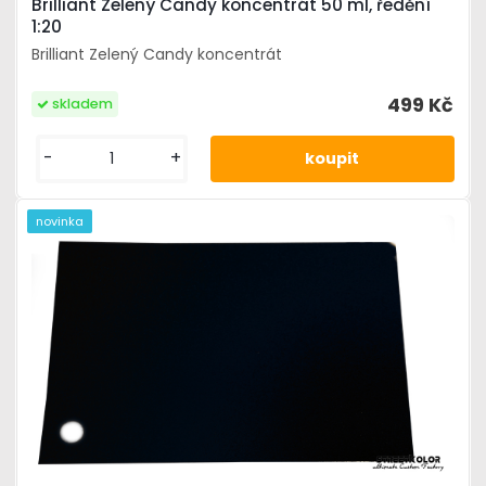
Brilliant Zelený Candy koncentrát 50 ml, ředění
1:20
Brilliant Zelený Candy koncentrát
499 Kč
skladem
-
+
novinka