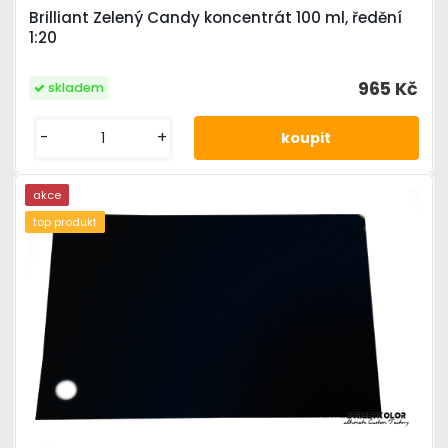
Brilliant Zelený Candy koncentrát 100 ml, ředění
1:20
965 Kč
skladem
-
+
akce
top produkt