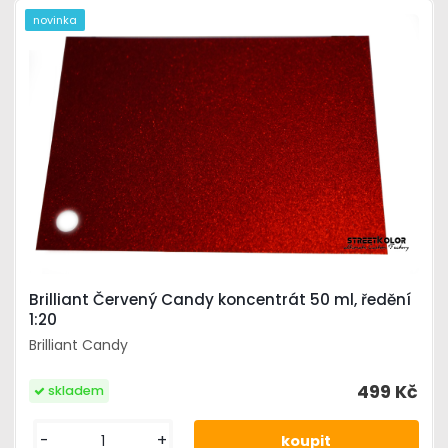
novinka
Brilliant Červený Candy koncentrát 50 ml, ředění
1:20
Brilliant Candy
499 Kč
skladem
-
+