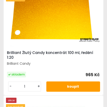
Brilliant Žlutý Candy koncentrát 100 ml, ředění
1:20
Brilliant Candy
965 Kč
skladem
-
+
akce
top produkt