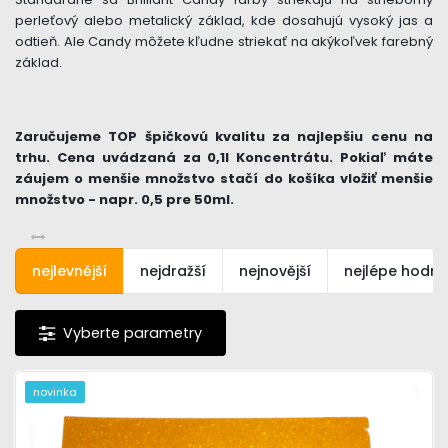
perleťový alebo metalický základ, kde dosahujú vysoký jas a
odtieň. Ale Candy môžete kľudne striekať na akýkoľvek farebný
základ.
Zaručujeme TOP špičkovú kvalitu za najlepšiu cenu na
trhu. Cena uvádzaná za 0,1l Koncentrátu. Pokiaľ máte
záujem o menšie množstvo stačí do košíka vložiť menšie
množstvo - napr. 0,5 pre 50ml.
nejlevnější
nejdražší
nejnovější
nejlépe hodn
novinka