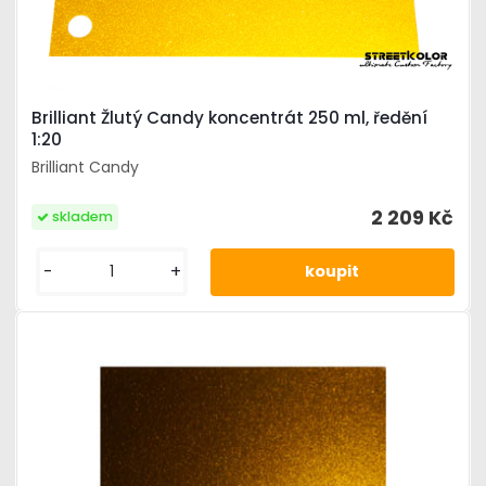
Brilliant Žlutý Candy koncentrát 250 ml, ředění
1:20
Brilliant Candy
2 209 Kč
skladem
-
+