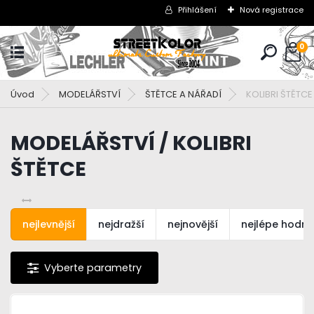
Přihlášení
Nová registrace
0
Úvod
MODELÁŘSTVÍ
ŠTĚTCE A NÁŘADÍ
KOLIBRI ŠTĚTCE
MODELÁŘSTVÍ / KOLIBRI
ŠTĚTCE
nejlevnější
nejdražší
nejnovější
nejlépe hodn