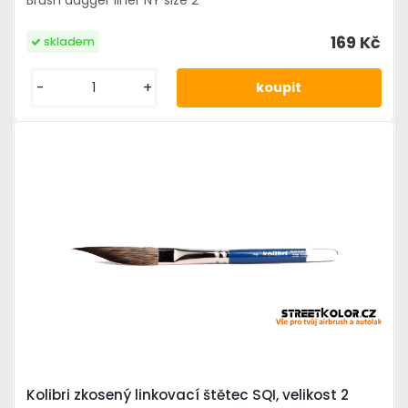
Brush dagger liner NY size 2
169 Kč
skladem
-
+
Kolibri zkosený linkovací štětec SQI, velikost 2