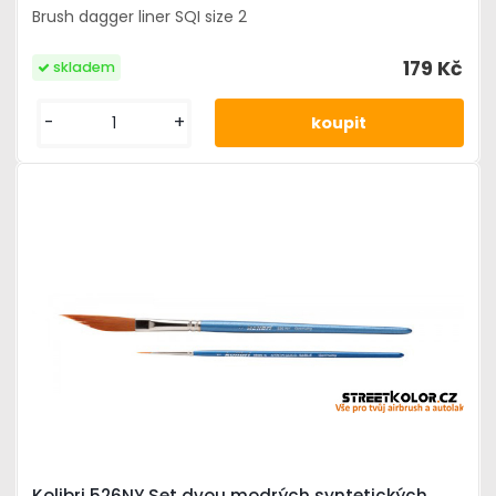
Brush dagger liner SQI size 2
179 Kč
skladem
-
+
Kolibri 526NY Set dvou modrých syntetických