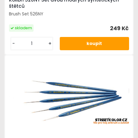
štětců
Brush Set 526NY
249 Kč
skladem
-
+