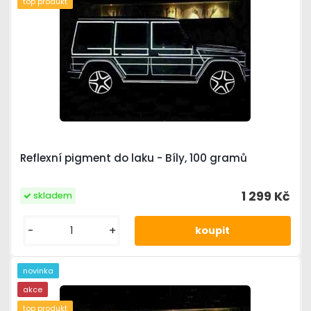
top produkt
Reflexní pigment do laku - Bíly, 100 gramů
1 299 Kč
skladem
-
+
novinka
akce
top produkt