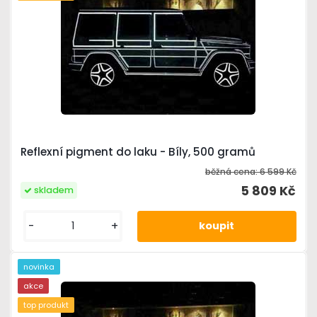
Reflexní pigment do laku - Bíly, 500 gramů
běžná cena:
6 599 Kč
5 809 Kč
skladem
-
+
novinka
akce
top produkt