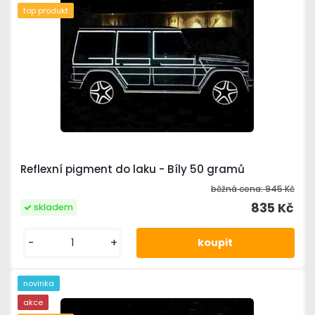
top produkt
Reflexní pigment do laku - Bíly 50 gramů
běžná cena:
945 Kč
835 Kč
skladem
-
+
novinka
akce