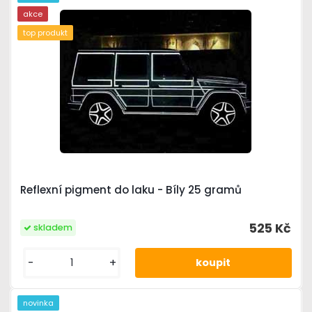
akce
top produkt
Reflexní pigment do laku - Bíly 25 gramů
525 Kč
skladem
-
+
novinka