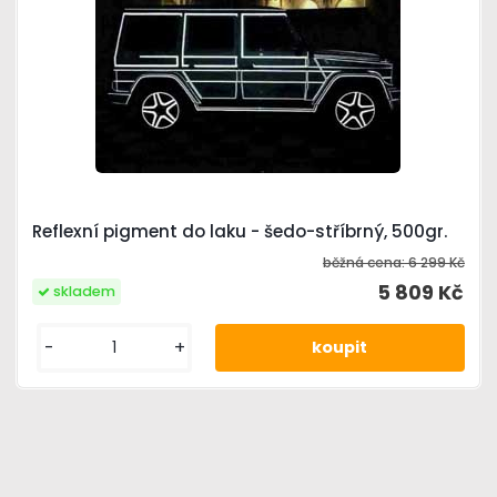
Reflexní pigment do laku - šedo-stříbrný, 500gr.
běžná cena:
6 299 Kč
5 809 Kč
skladem
-
+