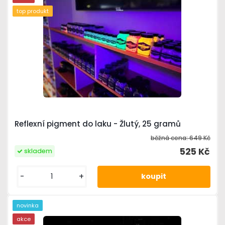
top produkt
Reflexní pigment do laku - Žlutý, 25 gramů
běžná cena:
649 Kč
525 Kč
skladem
-
+
novinka
akce