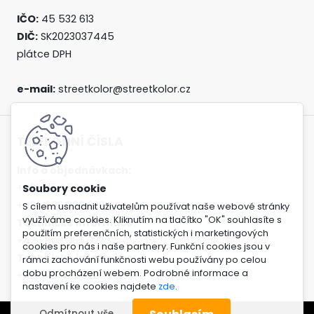
IČO:
45 532 613
DIČ:
SK2023037445
plátce DPH
e-mail:
streetkolor@streetkolor.cz
TELEFONNÍ ČÍSLA
Info o objednávkach:
+421 915 656 606
+420 603 966 223
S cílem usnadnit uživatelům používat naše webové stránky
využíváme cookies. Kliknutím na tlačítko "OK" souhlasíte s
Technické informace:
použitím preferenčních, statistických i marketingových
+420 603 966 322
cookies pro nás i naše partnery. Funkční cookies jsou v
Technické informace:
rámci zachování funkčnosti webu používány po celou
dobu procházení webem. Podrobné informace a
+421 915 422 322
nastavení ke cookies najdete
zde
.
Odmítnout vše