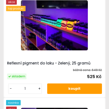
akce
top produkt
Reflexní pigment do laku - Zelený, 25 gramů
běžná cena:
649 Kč
525 Kč
skladem
-
+
novinka