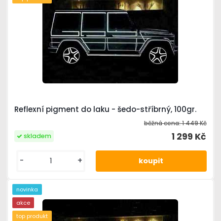
Reflexní pigment do laku - šedo-stříbrný, 100gr.
běžná cena:
1 449 Kč
1 299 Kč
skladem
-
+
novinka
akce
top produkt