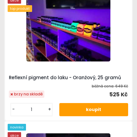
akce
top produkt
Reflexní pigment do laku - Oranžový, 25 gramů
běžná cena:
649 Kč
525 Kč
brzy na skladě
-
+
novinka
akce