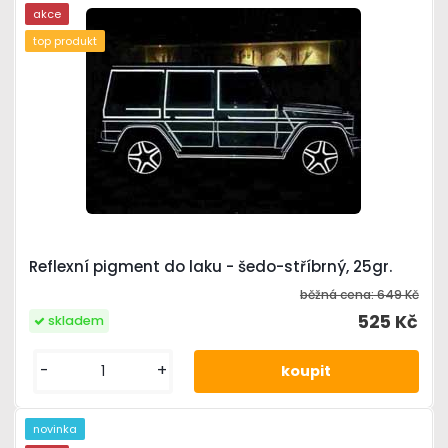
akce
top produkt
Reflexní pigment do laku - šedo-stříbrný, 25gr.
běžná cena:
649 Kč
525 Kč
skladem
-
+
novinka