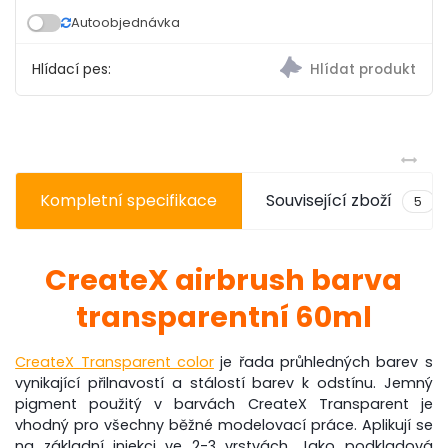
Autoobjednávka
Hlídací pes:
Kompletní specifikace
Související zboží
5
CreateX airbrush barva
transparentní 60ml
CreateX Transparent color
je řada průhledných barev s
vynikající přilnavostí a stálostí barev k odstínu. Jemný
pigment použitý v barvách CreateX Transparent je
vhodný pro všechny běžné modelovací práce. Aplikují se
na základní injekci ve 2-3 vrstvách. Jako podkladová