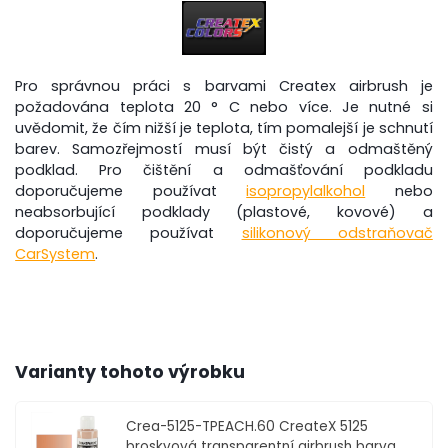
Pro správnou práci s barvami Createx airbrush je
požadována teplota 20 ° C nebo více. Je nutné si
uvědomit, že čím nižší je teplota, tím pomalejší je schnutí
barev. Samozřejmostí musí být čistý a odmaštěný
podklad. Pro čištění a odmašťování podkladu
doporučujeme používat
isopropylalkohol
nebo
neabsorbující podklady (plastové, kovové) a
doporučujeme používat
silikonový odstraňovač
CarSystem
.
Varianty tohoto výrobku
Crea-5125-TPEACH.60
CreateX 5125
broskvová transparentní airbrush barva