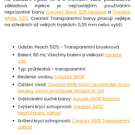
základová injekce je nejčastějším používáním
neprůsvitné barvy
CreateX Black 5211 Opaque
a
CreateX
White 5212
. CreateX Transparentní barvy pracují nejlépe
na středních až velkých tryskách: 0,35 mm nebo vyšší.
Odstín: Peach 5125 - Transparentní broskvová
Balení: 60 ml, Všechny balení a velikosti
najdete
zde:
Typ: průhledná - transparentní
Riedenie: vodou,
CreateX 5608
Čištění: čistič
CreateX 5618
,
čistící prostředek Iwata
Medea
,
čistící prostředek Wicked W-201
Odstranění suché barvy:
AutoAir 4008 Restorer
Zvýšení krycí schopnosti:
CreateX 5602
Neprůhledný základ
Snížení krycí schopnosti:
CreateX 5601 Transarentní
základ