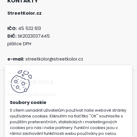
KONTAKTY
StreetKolor.cz
IČO:
45 532 613
DIČ:
SK2023037445
plátce DPH
e-mail:
streetkolor@streetkolor.cz
TELEFONNÍ ČÍSLA
Info o objednávkach:
+421 915 656 606
+420 603 966 223
S cílem usnadnit uživatelům používat naše webové stránky
využíváme cookies. Kliknutím na tlačítko "OK" souhlasíte s
Technické informace:
použitím preferenčních, statistických i marketingových
+420 603 966 322
cookies pro nás i naše partnery. Funkční cookies jsou v
Technické informace:
rámci zachování funkčnosti webu používány po celou