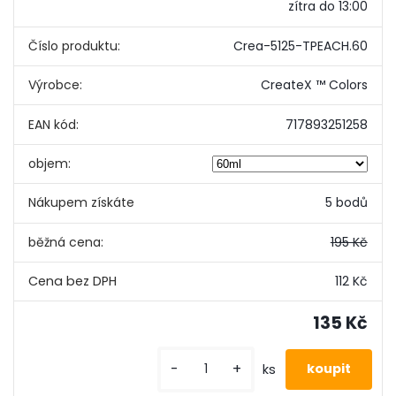
zítra do 13:00
Číslo produktu:
Crea-5125-TPEACH.60
Výrobce:
CreateX ™ Colors
EAN kód:
717893251258
objem:
Nákupem získáte
5 bodů
běžná cena:
195 Kč
112 Kč
135 Kč
-
+
ks