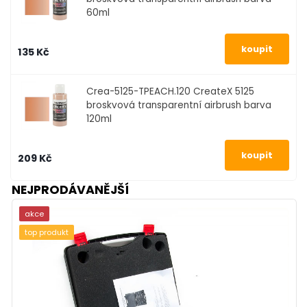
60ml
135 Kč
Crea-5125-TPEACH.120
CreateX 5125
broskvová transparentní airbrush barva
120ml
209 Kč
NEJPRODÁVANĚJŠÍ
akce
top produkt