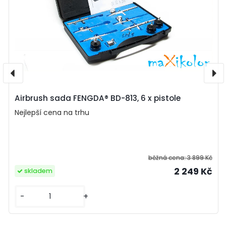
Airbrush sada FENGDA® BD-813, 6 x pistole
Nejlepší cena na trhu
běžná cena:
3 899 Kč
2 249 Kč
skladem
-
+