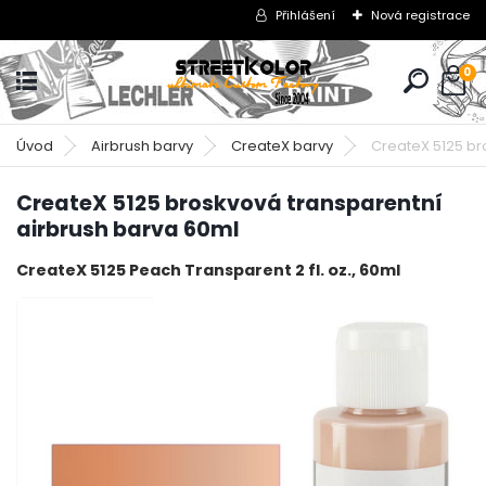
Přihlášení
Nová registrace
0
Úvod
Airbrush barvy
CreateX barvy
CreateX 5125 br
CreateX 5125 broskvová transparentní
airbrush barva 60ml
CreateX 5125 Peach Transparent 2 fl. oz., 60ml